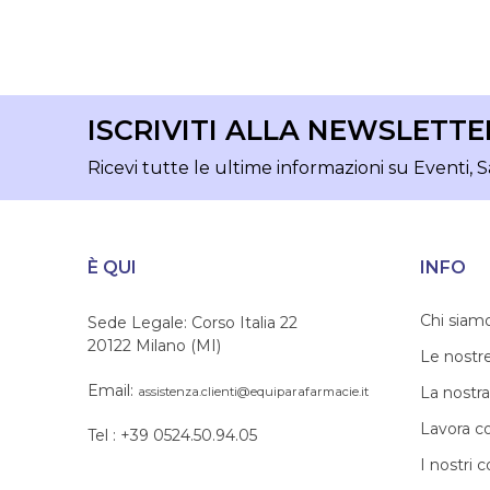
ISCRIVITI ALLA NEWSLETTE
Ricevi tutte le ultime informazioni su Eventi, S
È QUI
INFO
Chi siam
Sede Legale: Corso Italia 22
20122 Milano (MI)
Le nostr
Email:
La nostra
assistenza.clienti@equiparafarmacie.it
Lavora c
Tel : +39 0524.50.94.05
I nostri c