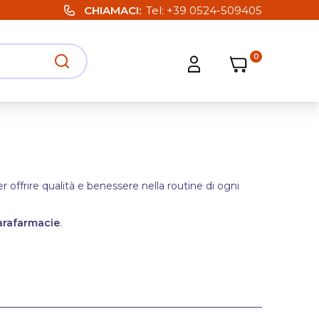
CHIAMACI
Tel:
+39 0524-509405
0
Carrello
Carrello
Apri ricerca
Apri strumenti utente
er offrire qualità e benessere nella routine di ogni
arafarmacie
.