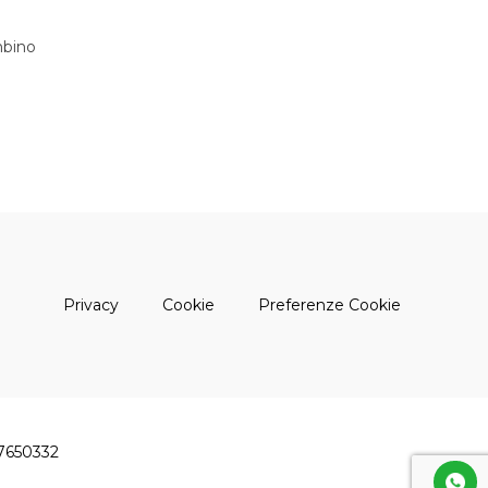
bino
(apre una nuova finestra)
(apre una nuova finestra)
Privacy
Cookie
Preferenze Cookie
47650332