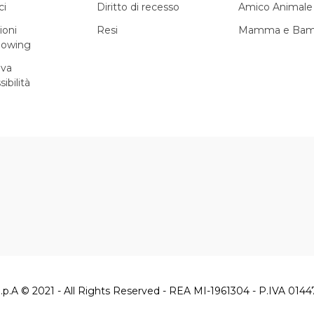
ci
Diritto di recesso
Amico Animale
ioni
Resi
Mamma e Bam
lowing
iva
sibilità
.p.A © 2021 - All Rights Reserved - REA MI-1961304 - P.IVA 014