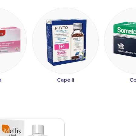
a
Capelli
Co
ltri