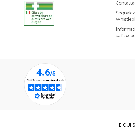
Contatta
Segnalaz
Whistleb
Informat
sull'acces
È QUI S