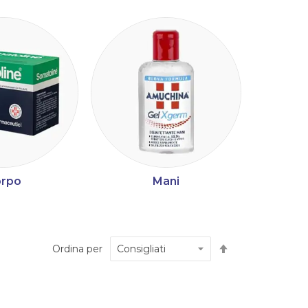
rpo
Mani
Imposta
Ordina per
la
direzione
decrescente