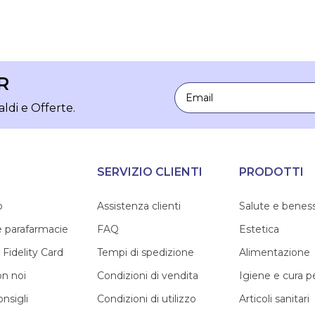
R
Email
aldi e Offerte.
SERVIZIO CLIENTI
PRODOTTI
o
Assistenza clienti
Salute e benes
e parafarmacie
FAQ
Estetica
 Fidelity Card
Tempi di spedizione
Alimentazione
on noi
Condizioni di vendita
Igiene e cura 
onsigli
Condizioni di utilizzo
Articoli sanitari