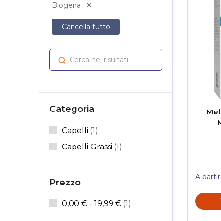
Biogena
Cancella tutto
Cerca nei risultati
Cerca
Categoria
Mel
Elemento
Capelli
1
Elemento
Capelli Grassi
1
A parti
Prezzo
elemento
0,00 €
-
19,99 €
1