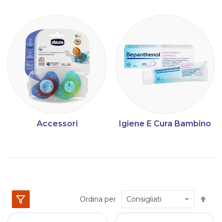
Accessori
Igiene E Cura Bambino
Im
Ordina per
la
dir