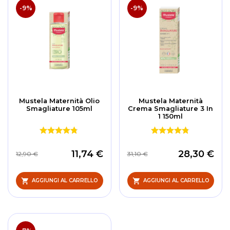
dec
-9%
-9%
Mustela Maternità Olio
Mustela Maternità
Smagliature 105ml
Crema Smagliature 3 In
1 150ml
11,74 €
28,30 €
12,90 €
31,10 €
AGGIUNGI AL CARRELLO
AGGIUNGI AL CARRELLO