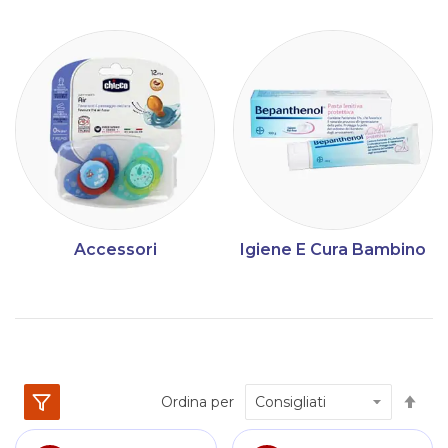
Accessori
Igiene E Cura Bambino
Im
Ordina per
la
dir