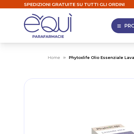
SPEDIZIONI GRATUITE SU TUTTI GLI ORDINI
PR
APRI 
Home
Phytoxlife Olio Essenziale Lav
Skip
to
the
end
of
the
images
gallery