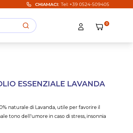
CHIAMACI
Tel:
+39 0524-509405
0
Carrello
Carrello
Apri ricerca
Apri strumenti utente
OLIO ESSENZIALE LAVANDA
0% naturale di Lavanda, utile per favorire il
ale tono dell'umore in caso di stress, insonnia