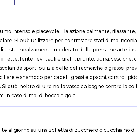
fumo intenso e piacevole. Ha azione calmante, rilassante,
re. Si può utilizzare per contrastare stati di malinconia
l di testa, innalzamento moderato della pressione arterios
fette, ferite lievi, tagli e graffi, prurito, tigna, vesciche, 
scolari da sport, pulizia delle pelli acneiche o grasse; p
pillare e shampoo per capelli grassi e opachi, contro i pido
. Si può inoltre diluire nella vasca da bagno contro la cell
mi in caso di mal di bocca e gola.
olte al giorno su una zolletta di zucchero o cucchiaino d