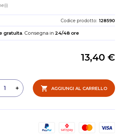
e(i)
Codice prodotto
128590
 gratuita
.
Consegna in
24/48 ore
13,40 €
AGGIUNGI AL CARRELLO
inuisci quantità
Aumenta quantità