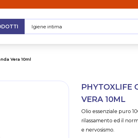
ODOTTI
Igiene intima
|
MENU
anda Vera 10ml
Skip
PHYTOXLIFE 
to
the
VERA 10ML
beginning
of
Olio essenziale puro 10
the
rilassamento ed il norm
images
gallery
e nervosismo.