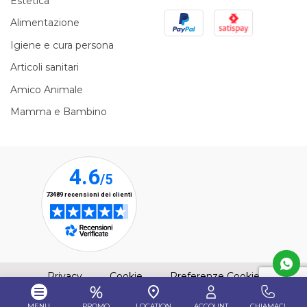
Estetica
PayPal
Satispay
Alimentazione
Igiene e cura persona
Articoli sanitari
Amico Animale
Mamma e Bambino
(apre una nuova finestra)
(apre una nuova finestra)
Privacy
Cookie
Preferenze Cookie
MENU
PROMO
LOCATION
ACCOUNT
CHIAMACI