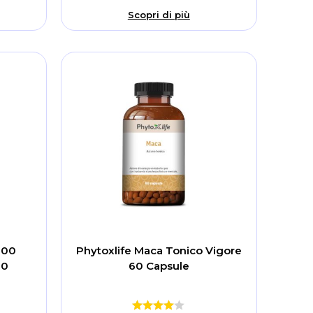
Scopri di più
200
Phytoxlife Maca Tonico Vigore
60
60 Capsule