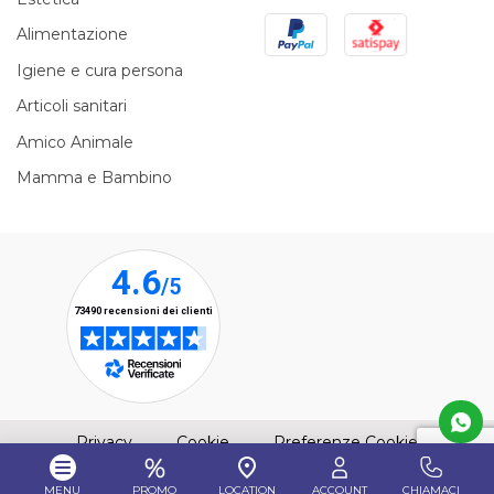
PayPal
Satispay
Alimentazione
Igiene e cura persona
Articoli sanitari
Amico Animale
Mamma e Bambino
(apre una nuova finestra)
(apre una nuova finestra)
Privacy
Cookie
Preferenze Cookie
MENU
PROMO
LOCATION
ACCOUNT
CHIAMACI