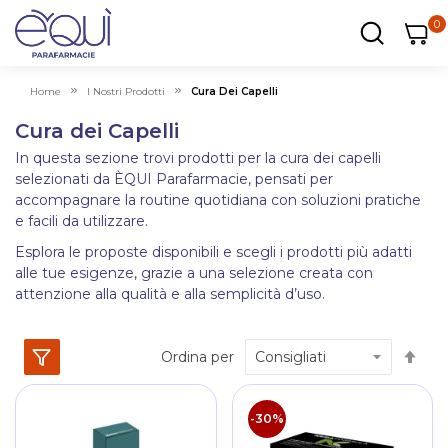
0
0
0
ar
Carrel
Home
I Nostri Prodotti
Cura Dei Capelli
Cura dei Capelli
In questa sezione trovi prodotti per la cura dei capelli
selezionati da ÈQUI Parafarmacie, pensati per
accompagnare la routine quotidiana con soluzioni pratiche
e facili da utilizzare.
Esplora le proposte disponibili e scegli i prodotti più adatti
alle tue esigenze, grazie a una selezione creata con
attenzione alla qualità e alla semplicità d’uso.
Im
Ordina per
la
dir
dec
-30%