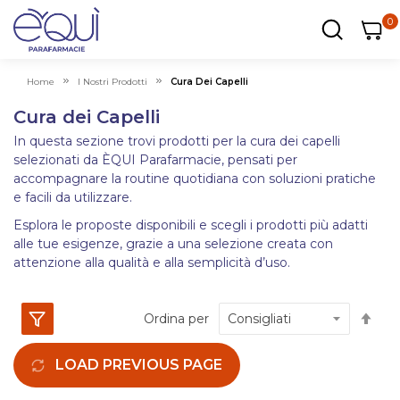
0
0
0
ar
Carrel
Home
I Nostri Prodotti
Cura Dei Capelli
Cura dei Capelli
In questa sezione trovi prodotti per la cura dei capelli
selezionati da ÈQUI Parafarmacie, pensati per
accompagnare la routine quotidiana con soluzioni pratiche
e facili da utilizzare.
Esplora le proposte disponibili e scegli i prodotti più adatti
alle tue esigenze, grazie a una selezione creata con
attenzione alla qualità e alla semplicità d’uso.
Im
Ordina per
la
dir
LOAD PREVIOUS PAGE
dec