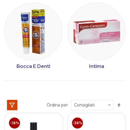
Bocca E Denti
Intima
Im
Ordina per
la
dir
dec
-18%
-38%