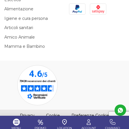
PayPal
Satispay
Alimentazione
Igiene e cura persona
Articoli sanitari
Amico Animale
Mamma e Bambino
(apre una nuova finestra)
(apre una nuova finestra)
Privacy
Cookie
Preferenze Cookie
MENU
PROMO
LOCATION
ACCOUNT
CHIAMACI