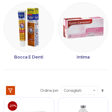
Bocca E Denti
Intima
Im
Ordina per
la
dir
dec
-27%