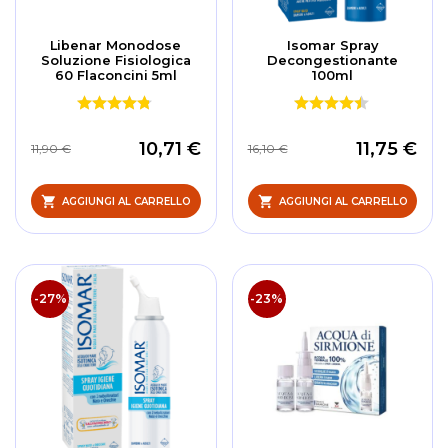
Libenar Monodose
Isomar Spray
Soluzione Fisiologica
Decongestionante
60 Flaconcini 5ml
100ml
10,71 €
11,75 €
11,90 €
16,10 €
AGGIUNGI AL CARRELLO
AGGIUNGI AL CARRELLO
-27%
-23%