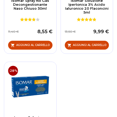
Isomar Spray No Gas
Isomar Soluzione
Decongestionante
Ipertonica 3% Acido
Naso Chiuso 30ml
Ialuronico 20 Flaconcini
5ml
8,55 €
9,99 €
11,40 €
13,50 €
AGGIUNGI AL CARRELLO
AGGIUNGI AL CARRELLO
-28%