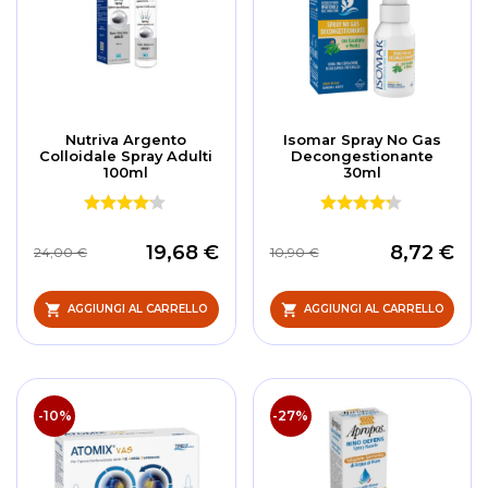
Nutriva Argento
Isomar Spray No Gas
Colloidale Spray Adulti
Decongestionante
100ml
30ml
19,68 €
8,72 €
24,00 €
10,90 €
AGGIUNGI AL CARRELLO
AGGIUNGI AL CARRELLO
-10%
-27%