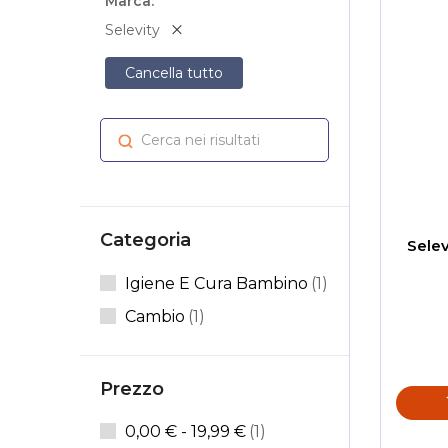
Marca
Selevity
Cancella tutto
Cerca nei risultati
Cerca
Categoria
Selev
Elemento
Igiene E Cura Bambino
1
Elemento
Cambio
1
Prezzo
elemento
0,00 €
-
19,99 €
1