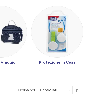
 Viaggio
Protezione In Casa
Automed
Imposta
Ordina per
la
direzione
decrescente