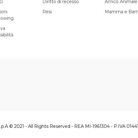
ci
Diritto di recesso
Amico Animale
ioni
Resi
Mamma e Bam
lowing
iva
sibilità
.p.A © 2021 - All Rights Reserved - REA MI-1961304 - P.IVA 014