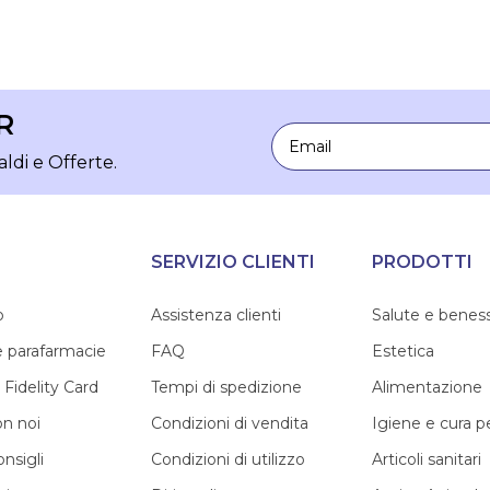
R
Email
aldi e Offerte.
SERVIZIO CLIENTI
PRODOTTI
o
Assistenza clienti
Salute e benes
e parafarmacie
FAQ
Estetica
 Fidelity Card
Tempi di spedizione
Alimentazione
on noi
Condizioni di vendita
Igiene e cura 
onsigli
Condizioni di utilizzo
Articoli sanitari