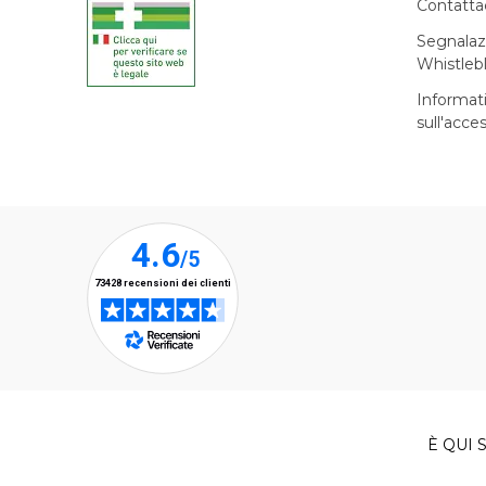
Contatta
Segnalaz
Whistleb
Informat
sull'acces
È QUI S