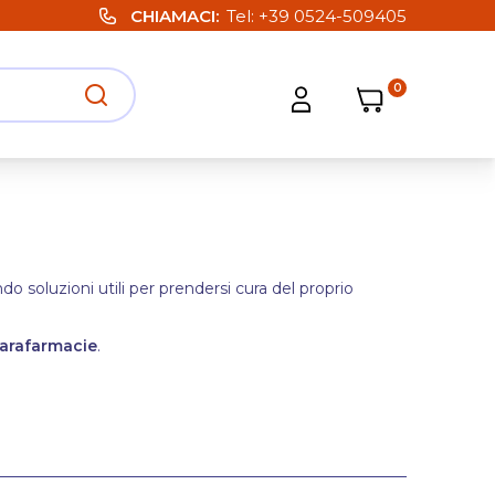
CHIAMACI
Tel:
+39 0524-509405
0
Carrello
Carrello
Apri ricerca
Apri strumenti utente
 soluzioni utili per prendersi cura del proprio
arafarmacie
.