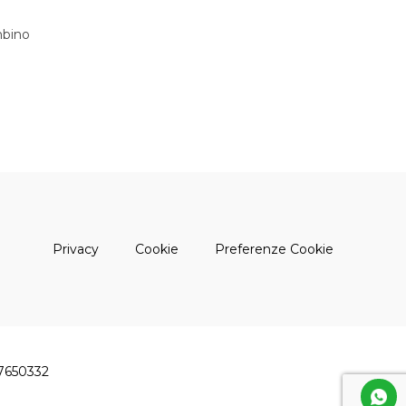
bino
(apre una nuova finestra)
(apre una nuova finestra)
Privacy
Cookie
Preferenze Cookie
47650332