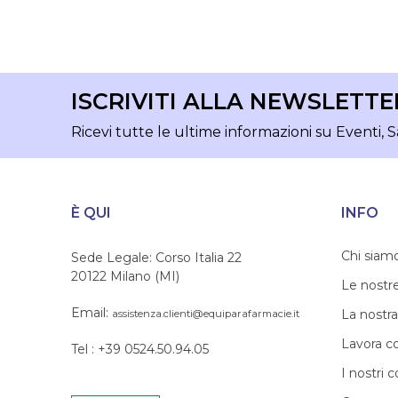
ISCRIVITI ALLA NEWSLETTE
Ricevi tutte le ultime informazioni su Eventi, S
È QUI
INFO
Chi siam
Sede Legale: Corso Italia 22
20122 Milano (MI)
Le nostr
Email:
La nostra
assistenza.clienti@equiparafarmacie.it
Lavora c
Tel : +39 0524.50.94.05
I nostri c