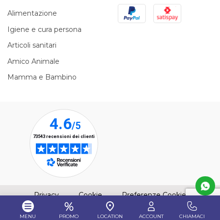
PayPal
Satispay
Alimentazione
Igiene e cura persona
Articoli sanitari
Amico Animale
Mamma e Bambino
(apre una nuova finestra)
(apre una nuova finestra)
Privacy
Cookie
Preferenze Cookie
MENU
PROMO
LOCATION
ACCOUNT
CHIAMACI